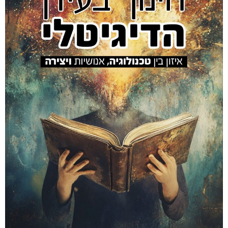
Amir Luz's EDUCATION site
מאמר
ביוגרפיה
אמיר #100
אלמנטור #469
הספר
אלמנטור #559
אלמנטור #845
קיור
חינוך דיגיטלי
2026
כל הזכויות שמורות