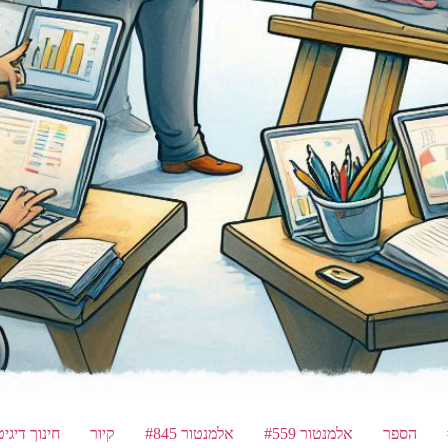
הספר
אלמנטור #559
אלמנטור #845
קיור
חינוך דיגיט