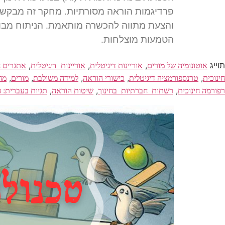
פרדיגמות הוראה מסורתיות. מחקר זה מבקש לב
והצעת מתווה להכשרה מותאמת. הניתוח מבוסס
הטמעות מוצלחות.
תוייג
,
,
,
אוטונומיה של מורים
אוריינות דיגיטלית
אוריינות_דיגיטלית
אתגרים ח
,
,
,
,
,
חינוכית
טרנספורמציה דיגיטלית
כישורי הוראה
למידה משולבת
מורים
מח
,
,
,
רפורמה חינוכית
רשתות_חברתיות_בחינוך
שיטות הוראה
תגיות בעברית: ח