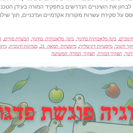
חון את השינויים הנדרשים בתפקיד המורה בעידן הטכנולוג
 על סקירת עשרות מקורות אקדמיים ועדכניים, תוך שילוב 
,
,
,
,
ינוכיים
בינה מלאכותית בחינוך
בינה_מלאכותית_בחינוך
הכשרת מורים
ה
,
,
,
,
קר חינוכי
מיומנויות דיגיטליות
מיומנויות_המאה_21
מנהיגות חינוכית
ניתו
,
,
ינוך
תפקיד המורה
תפקיד_המורה_המשתנה