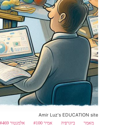
Amir Luz's EDUCATION site
מאמר
ביוגרפיה
אמיר #100
אלמנטור #469