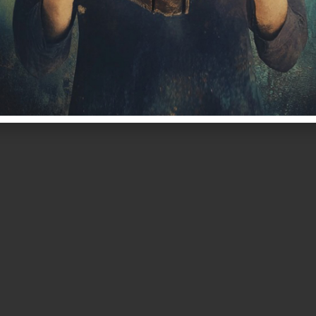
הספר
אלמנטור #559
אלמנטור #845
קיור
חינוך דיגיט