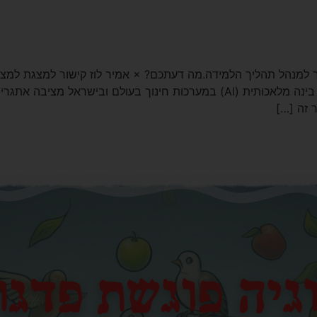
מר למנהל תהליך הלמידה.מה דעתכם? × אמיר לוז קישור למצגת למצ
המלאכותית: חסמים, אתגרים והזדמנויות הטמעת בינה מלאכותית (AI) במערכות ח
 זה […]