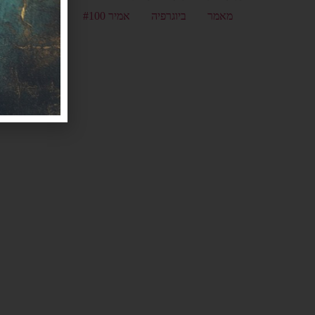
מאמר
ביוגרפיה
אמיר #100
אלמנטור #469