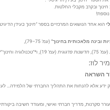
 חינוך ובקרב מקבלי החלטות.
נוספת!
י
הוא אחד הנושאים המרכזיים בספר
"חינוך בעידן הדיגיטל
ת ובינה מלאכותית בחינוך"
(עמ' 75–79),
(עמ' 75),
חדשנות פדגוגית
(עמ' 19), ו*"טכנולוגיה וחינוך"* (עמ' 11–21).
יר לוז:
רר השראה
ק ידע אלא להנחות את התהליך החברתי של הלמידה… לעו
ורר סקרנות, מדריך חברתי ואישי, ומעודד חשיבה ביקורתית