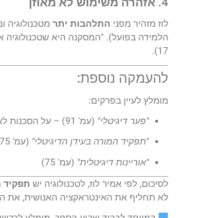
4.
אזהרה משימוש לא מאוזן
לוז מזהיר מפני
התלהבות יתר
מטכנולוגיה ומ
17).
להעמקה נוספת:
מומלץ לעיין בפרקים:
"פער דיגיטלי"
(עמ' 91) – על הסכנות לאי־שוויון
"תפקיד המורה בעידן הדיגיטלי"
(עמ' 75–79)
"אוריינות דיגיטלית"
(עמ' 75)
לסיכום, לפי אמיר לוז, לטכנולוגיה יש
תפקיד ח
לא תחליף את האינטראקציה האנושית, את הה
במיוחד לכבוד שבוע הספר
, מומלץ לרכו