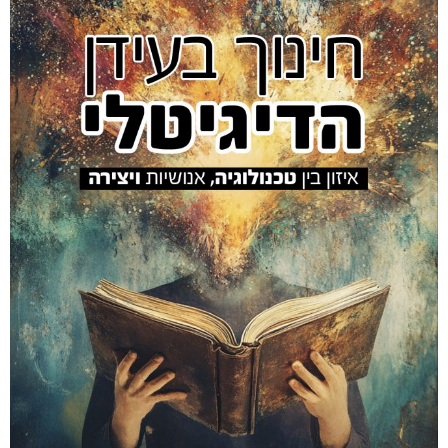
Amir Luz's EDUCATION site
מאמר
ביוגרפיה
אמיר #100
אלמנטור #469
הספר
אלמנטור #559
אלמנטור #845
קיור
חינוך דיגיטלי
2026