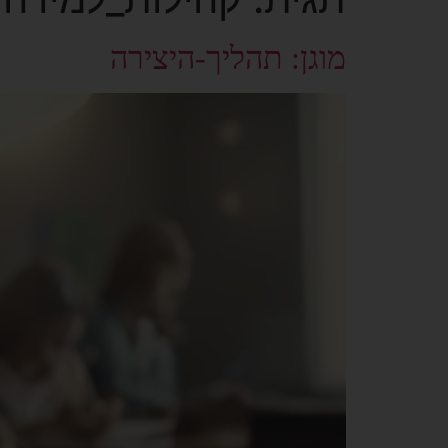
מוגן: תהליך-היצירה