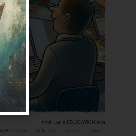
Amir Luz's EDUCATION site
מאמר
ביוגרפיה
אמיר #100
אלמנטור #469