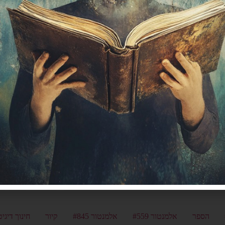
הספר
אלמנטור #559
אלמנטור #845
קיור
חינוך דיגיט