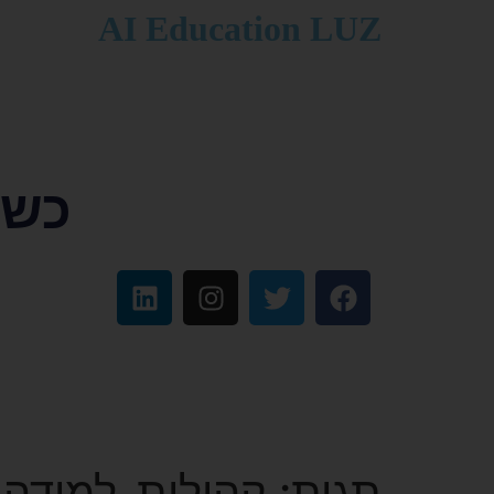
לתוכן
AI Education LUZ
כשפ
תגית:
קהילות_למידה