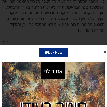
לוז, מחבר הספר "חינוך בעידן הדיגיטלי" תקציר המאמר בוחן את
השפעת הבינה המלאכותית על מערכות החינוך בעידן הדיגיטלי,
תוך התמקדות בחמש מסקנות מרכזיות המבוססות על מחקר
מקיף ועל ניסיון מעשי. המאמר טוען כי בניגוד לתפיסות רווחות,
הטכנולוגיה מהווה כוח אבולוציוני ולא מהפכני בחינוך, ותפקיד
המורה הופך […]
הבא
←
Buy Now