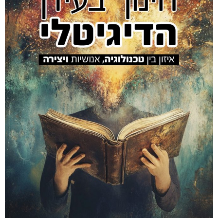
Amir Luz's EDUCATION site
מאמר
ביוגרפיה
אמיר #100
אלמנטור #469
הספר
אלמנטור #559
אלמנטור #845
קיור
חינוך דיגיטלי
2026
כל הזכויות שמורות