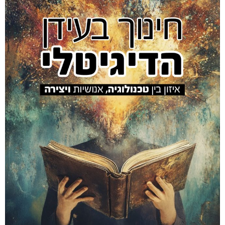
Amir Luz's EDUCATION site
מאמר
ביוגרפיה
אמיר #100
אלמנטור #469
הספר
אלמנטור #559
אלמנטור #845
קיור
חינוך דיגיטלי
2026