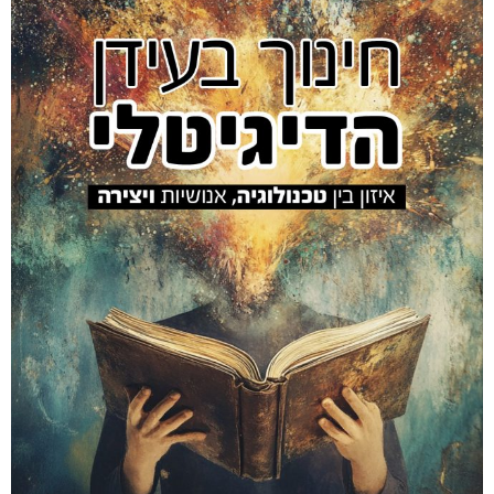
Amir Luz's EDUCATION site
מאמר
ביוגרפיה
אמיר #100
אלמנטור #469
הספר
אלמנטור #559
אלמנטור #845
קיור
חינוך דיגיטלי
2026