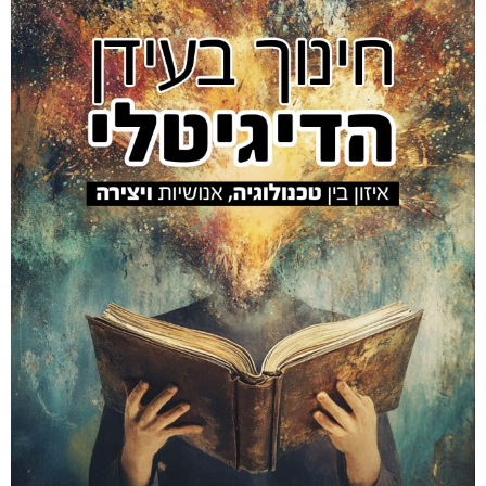
Amir Luz's EDUCATION site
מאמר
ביוגרפיה
אמיר #100
אלמנטור #469
הספר
אלמנטור #559
אלמנטור #845
קיור
חינוך דיגיטלי
2026