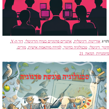
תוייג
,
,
,
אוריינות_דיגיטלית
אתגרים פדגוגיים בעידן הדיגיטלי
דור ה-Y
,
,
,
,
חינוך_דיגיטלי
טכנולוגיה בחינוך
למידה מותאמת אישית
מורים
מיומנויות_המאה_21