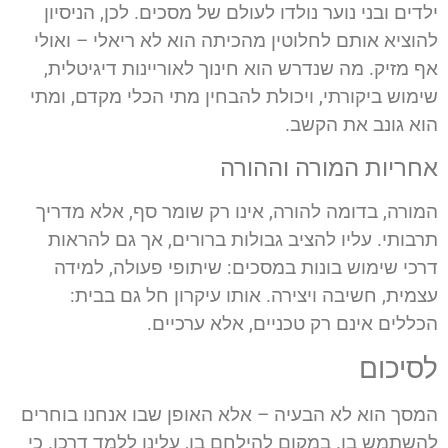
ילדים ובני נוער נולדו לעולם של מסכים. לכן, הניסיון
להוציא אותם לחלוטין מהכיתה הוא לא ריאלי – ואולי
אף מזיק. מה שנדרש הוא חינוך לאוריינות דיגיטלית,
שימוש ביקורתי, ויכולת להבחין מתי הכלי מקדם, ומתי
הוא גונב את הקשב.
אחריות המורה וההורה
המורה, בדומה להורה, אינו רק שומר סף, אלא מדריך
תרבותי. עליו להציב גבולות ברורים, אך גם להראות
דרכי שימוש בונות במסכים: שיתופי פעולה, למידה
עצמית, חשיבה ויצירה. אותו עיקרון חל גם בבית:
הכללים אינם רק טכניים, אלא ערכיים.
לסיכום
המסך הוא לא הבעיה – אלא האופן שבו אנחנו בוחרים
להשתמש בו. במקום להילחם בו, עלינו ללמד דרכו. כי