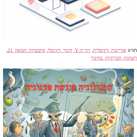
תוייג
,
,
,
,
אוריינות_דיגיטלית
דור ה-Y
חינוך_דיגיטלי
מיומנויות_המאה_21
רשתות_חברתיות_בחינוך