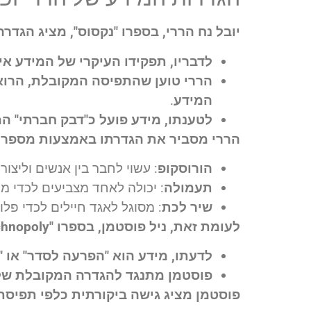
יובל נח הררי, בספרו "נקסוס", מציג הגדר
לדבריו, תפקידו העיקרי של המידע אי
הררי טוען שהתפיסה המקובלת, הרוא
המידע
.
לטענתו, מידע פועל כ"דבק חברתי" ה
הררי מסביר את הגדרתו באמצעות מספר 
הורוסקופ
: עשוי לחבר בין אנשים וליצור ז
תעמולה
: יכולה לאחד מצביעים לכדי מ
שיר לכת
: מסוגל לאגד חיילים לכדי פלו
לעומת זאת, ניל פוסטמן, בספרו "Technopoly", מגדיר מידע בצורה שונה לחלוטין
לדעתו, מידע הוא "הפרעה לסדר" או
פוסטמן מתנגד להגדרה המקובלת של 
פוסטמן מציג גישה ביקורתית כלפי תפיסת 