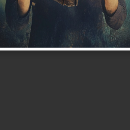
הספר
אלמנטור #559
אלמנטור #845
קיור
חינוך דיגיט