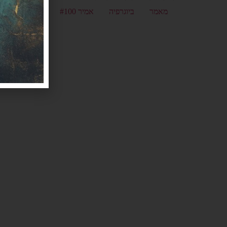
מאמר
ביוגרפיה
אמיר #100
אלמנטור #469